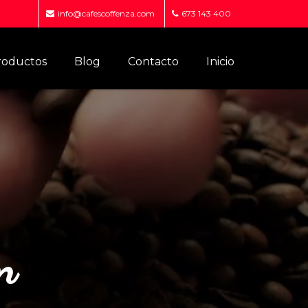
info@cafescoffenza.com
673 143 400
roductos
Blog
Contacto
Inicio
n