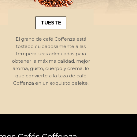
TUESTE
El grano de café Coffenza está
tostado cuidadosamente a las
temperaturas adecuadas para
obtener la máxima calidad, mejor
aroma, gusto, cuerpo y crema, lo
que convierte a la taza de café
Coffenza en un exquisito deleite.
mos Cafés Coffenza