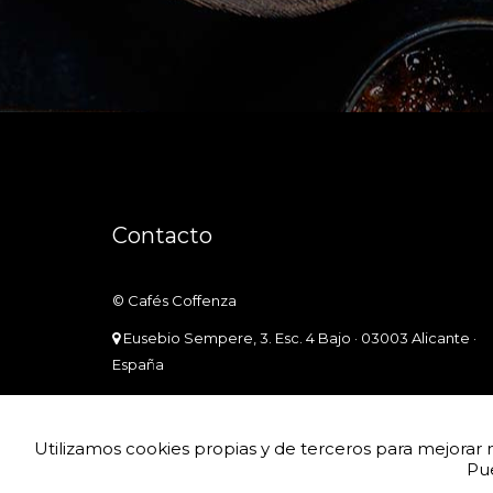
Contacto
©
Cafés Coffenza
Eusebio Sempere, 3. Esc. 4 Bajo
·
03003
Alicante
·
España
info@cafescoffenza.com
673 143 400
Utilizamos cookies propias y de terceros para mejorar 
Pu