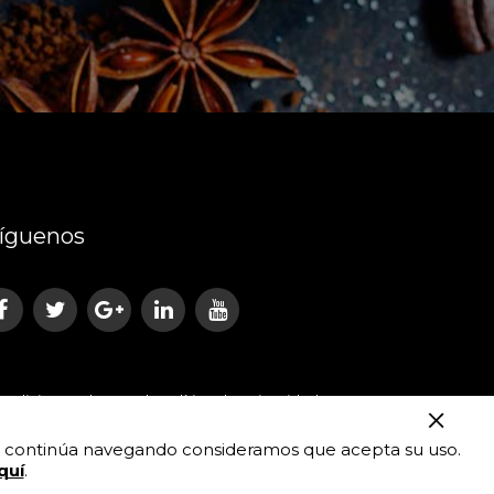
íguenos
ondiciones de Uso
|
Política de Privacidad
. Si continúa navegando consideramos que acepta su uso.
quí
.